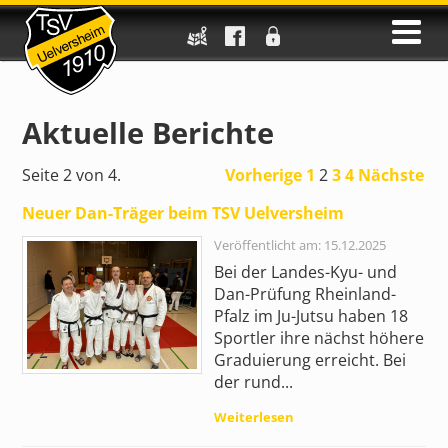
Aktuelle Berichte
Seite 2 von 4.
Vorherige
1
2
3
4
Nächste
Neuer Dan-Träger beim TSV Uelversheim
Veröffentlicht am: 15.12.2025
Bei der Landes-Kyu- und
Dan-Prüfung Rheinland-
Pfalz im Ju-Jutsu haben 18
Sportler ihre nächst höhere
Graduierung erreicht. Bei
der rund...
Weiterlesen